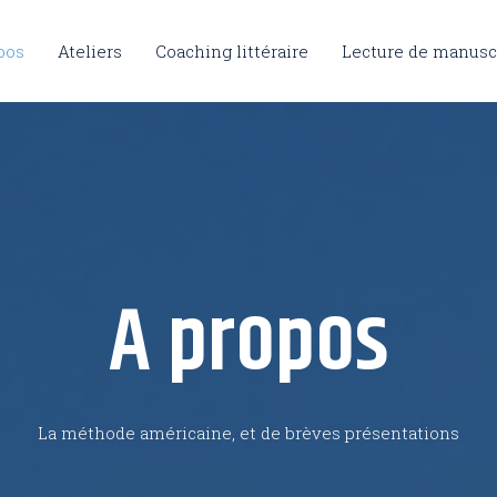
pos
Ateliers
Coaching littéraire
Lecture de manusc
A propos
La méthode américaine, et de brèves présentations