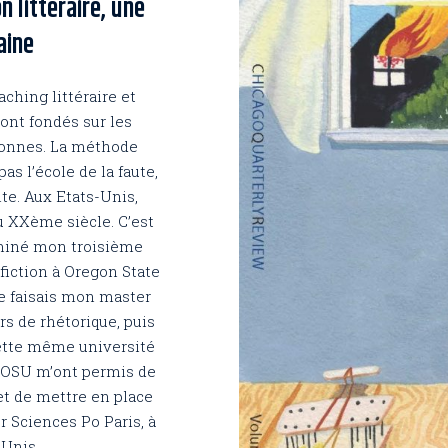
 littéraire, une
aine
ching littéraire et
ont fondés sur les
onnes. La méthode
as l’école de la faute,
nte. Aux Etats-Unis,
du XXème siècle. C’est
rminé mon troisième
a fiction à Oregon State
e faisais mon master
rs de rhétorique, puis
cette même université
d’OSU m’ont permis de
et de mettre en place
ur Sciences Po Paris, à
-Unis.