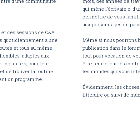
ncontre d'une communauté
mois, des années de trava
qui mène l'écrivain.e. d'
permettre de vous familia
aux personnages en passan
s et des sessions de Q&A
pas quotidiennement à une
Même si nous pourrons b
 toutes et tous au même
publication dans le forum
flexibles, adaptés aux
tout pour vocation de vo
icipant.e.s, pour leur
être tenu.e. par les contr
t de trouver la routine
les mondes qui vous inté
uivant un programme
Évidemment, les choses 
littéraire ou suivi de man